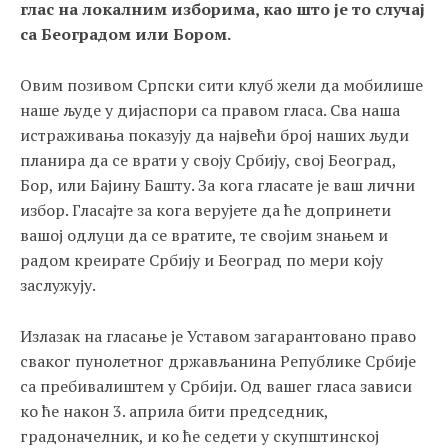
глас на локалним изборима, као што је то случај
са Београдом или Бором.
Овим позивом Српски сити клуб жели да мобилише
наше људе у дијаспори са правом гласа. Сва наша
истраживања показују да највећи број наших људи
планира да се врати у своју Србију, свој Београд,
Бор, или Бајину Башту. За кога гласате је ваш лични
избор. Гласајте за кога верујете да ће допринети
вашој одлуци да се вратите, те својим знањем и
радом креирате Србију и Београд по мери коју
заслужују.
Излазак на гласање је Уставом загарантовано право
сваког пунолетног држављанина Републике Србије
са пребивалиштем у Србији. Од вашег гласа зависи
ко ће након 3. априла бити председник,
градоначелник, и ко ће седети у скупштинској