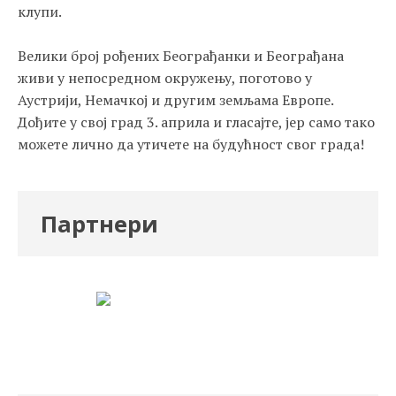
клупи.
Велики број рођених Београђанки и Београђана
живи у непосредном окружењу, поготово у
Аустрији, Немачкој и другим земљама Европе.
Дођите у свој град 3. априла и гласајте, јер само тако
можете лично да утичете на будућност свог града!
Партнери