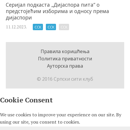
Серијал подкаста „Дијаспора пита“ о
предстојећим изборима и односу према
дијаспори
11.12.2023.
ССК
ССК
ССК
Правила коришћења
Политика приватности
Ауторска права
© 2016 Српски сити клуб