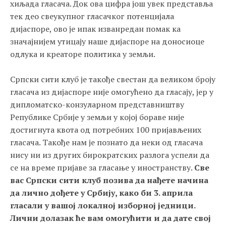
хиљада гласача. Док ова цифра још увек представља
тек део свеукупног гласачког потенцијала
дијаспоре, ово је ипак изванредан помак ка
значајнијем утицају наше дијаспоре на доносиоце
одлука и креаторе политика у земљи.
Српски сити клуб је такође свестан да великом броју
гласача из дијаспоре није омогућено да гласају, јер у
дипломатско-конзуларном представништву
Републике Србије у земљи у којој бораве није
достигнута квота од потребних 100 пријављених
гласача. Такође нам је познато да неки од гласача
нису ни из других бирократских разлога успели да
се на време пријаве за гласање у иностранству.
Све
вас Српски сити клуб позива да нађете начина
да лично дођете у Србију, како би 3. априла
гласали у вашој локалној изборној једници.
Лични долазак ће вам омогућити и да дате свој