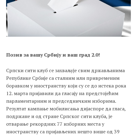
Позив за вашу Србију и ваш град 2.0!
Српски сити клуб се захваљује свим држављанима
Републике Србије са сталним или привременим
боравком у иностранству који су се до истека рока
12. марта пријавили да гласају на предстојећим
парламентарним и председничким изборима.
Резултат кампање мобилисања дијаспоре да гласа,
подржане и од стране Српског сити клуба, је
отварање рекордних 77 изборних места у
иностранству са пријављених нешто више од 39