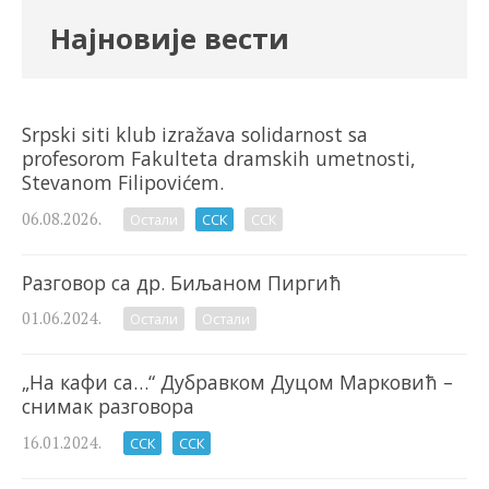
Најновије вести
Srpski siti klub izražava solidarnost sa
profesorom Fakulteta dramskih umetnosti,
Stevanom Filipovićem.
06.08.2026.
Остали
ССК
ССК
Разговор са др. Биљаном Пиргић
01.06.2024.
Остали
Остали
„На кафи са…“ Дубравком Дуцом Марковић –
снимак разговора
16.01.2024.
ССК
ССК