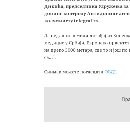
Дикића, председника Удружења за 
допинг контролу Антидопинг агенц
колумнисту telegraf.rs.
Да недавни немили догађај из Копенх
медицне у Србији, Европско првентст
на преко 5000 метара, све то и још по
са…“.
Снимак можете погледати
ОВДЕ.
Пр