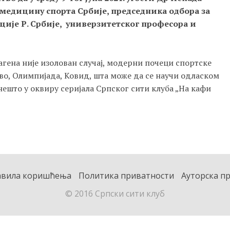
медицину спорта Србије, председника одбора за
ије Р. Србије, универзитетског професора и
агена није изолован случај, модерни почеци спортске
во, Олимпијада, Ковид, шта може да се научи одласком
 нешто у оквиру серијала Српског сити клуба „На кафи
авила коришћења
Политика приватности
Ауторска п
© 2016 Српски сити клуб