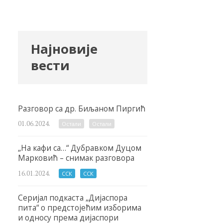
Најновије
вести
Разговор са др. Биљаном Пиргић
01.06.2024.
Остали
Остали
„На кафи са…“ Дубравком Дуцом
Марковић – снимак разговора
16.01.2024.
ССК
ССК
Серијал подкаста „Дијаспора
пита“ о предстојећим изборима
и односу према дијаспори