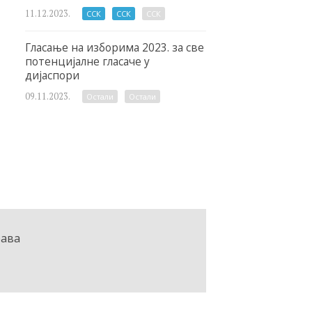
11.12.2023.
ССК
ССК
ССК
Гласање на изборима 2023. за све
потенцијалне гласаче у
дијаспори
09.11.2023.
Остали
Остали
рава