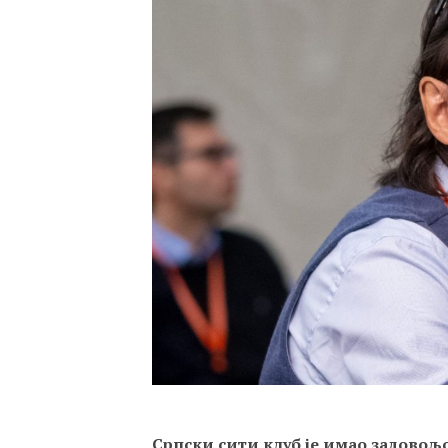
Српски сити клуб је имао задовољст