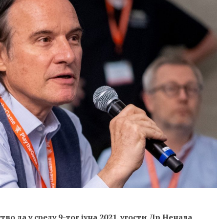
во да у среду 9-тог јуна 2021. угости Др Ненада