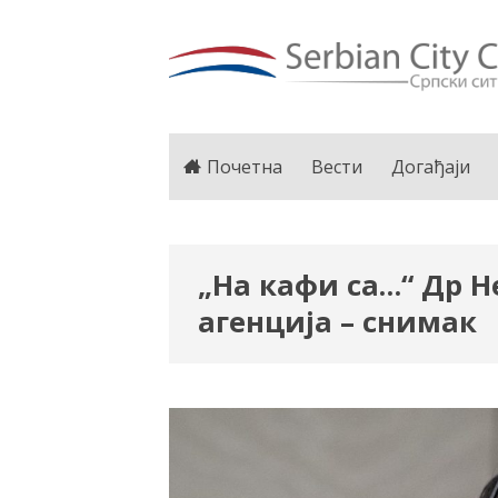
Почетна
Вести
Догађаји
„На кафи са…“ Др 
агенција – снимак