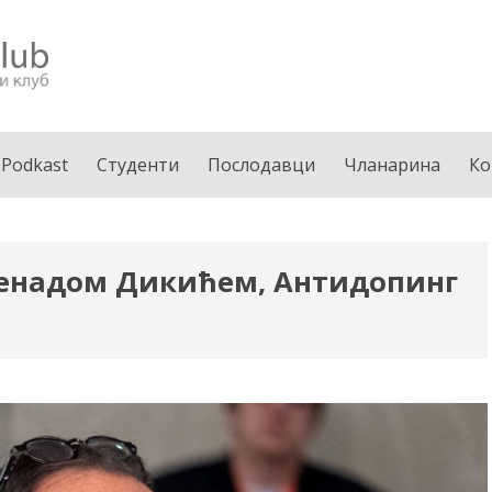
Podkast
Студенти
Послодавци
Чланарина
Ко
Ненадом Дикићем, Антидопинг