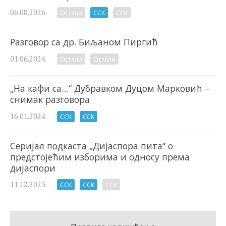
06.08.2026.
Остали
ССК
ССК
Разговор са др. Биљаном Пиргић
01.06.2024.
Остали
Остали
„На кафи са…“ Дубравком Дуцом Марковић –
снимак разговора
16.01.2024.
ССК
ССК
Серијал подкаста „Дијаспора пита“ о
предстојећим изборима и односу према
дијаспори
11.12.2023.
ССК
ССК
ССК