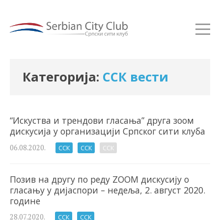
Категорија:
ССК вести
“Искуства и трендови гласања” друга зоом
дискусија у организацији Српског сити клуба
06.08.2020.
ССК
ССК
ССК
Позив на другу по реду ZOOM дискусију о
гласању у дијаспори – недеља, 2. август 2020.
године
28.07.2020.
ССК
ССК