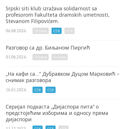
Srpski siti klub izražava solidarnost sa
profesorom Fakulteta dramskih umetnosti,
Stevanom Filipovićem.
06.08.2026.
Остали
ССК
ССК
Разговор са др. Биљаном Пиргић
01.06.2024.
Остали
Остали
„На кафи са…“ Дубравком Дуцом Марковић –
снимак разговора
16.01.2024.
ССК
ССК
Серијал подкаста „Дијаспора пита“ о
предстојећим изборима и односу према
дијаспори
11.12.2023.
ССК
ССК
ССК