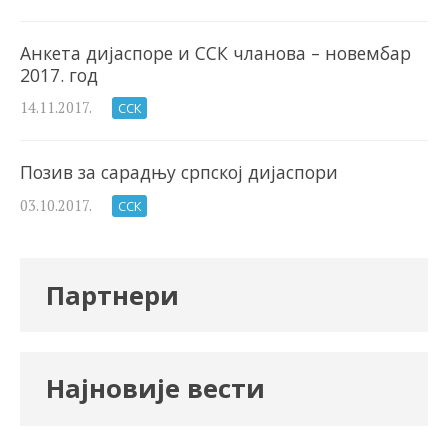
Анкета дијаспоре и ССК чланова – новембар
2017. год
14.11.2017.
ССК
Позив за сарадњу српској дијаспори
03.10.2017.
ССК
Партнери
Најновије вести