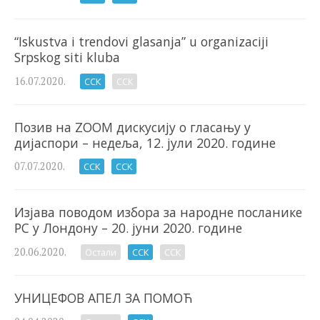
“Iskustva i trendovi glasanja” u organizaciji
Srpskog siti kluba
16.07.2020.
ССК
ССК
Позив на ZOOM дискусију о гласању у
дијаспори – недеља, 12. јули 2020. године
07.07.2020.
ССК
ССК
Изјава поводом избора за народне посланике
РС у Лондону – 20. јуни 2020. године
20.06.2020.
Остали
ССК
ССК
УНИЦЕФОВ АПЕЛ ЗА ПОМОЋ