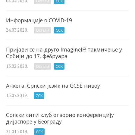
04.04.2020.
Остали
ССК
Информације о COVID-19
24.03.2020.
Остали
ССК
Пријави се на друго ImagineIF! такмичење у
Србији до 17. фебруара
13.02.2020.
Остали
ССК
Анкета: Српски језик на GCSE нивоу
15.07.2019.
ССК
Српски сити клуб отворио конференцију
дијаспоре у Београду
31.01.2019.
ССК