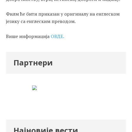
Филм ће бити приказан у оригиналу на енглеском
језику са енглеским преводом.
Више информација
ОВДЕ.
Партнери
Најновије вести