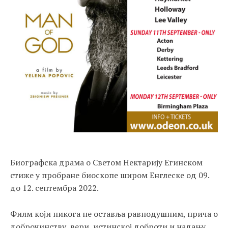
Биографска драма о Светом Нектарију Егинском
стиже у пробране биоскопе широм Енглеске од 09.
дo 12. септембра 2022.
Филм који никога не оставља равнодушним, прича о
доброчинству, вери, истинској доброти и надању.