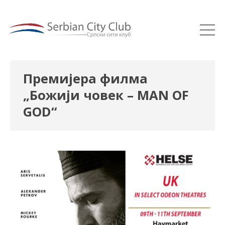
Премијера филма
„Божији човек – MAN OF
GOD“