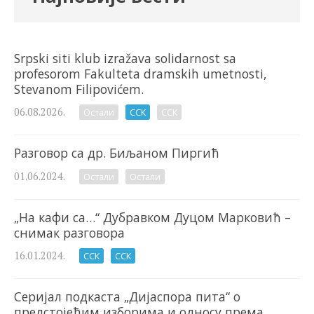
Srpski siti klub izražava solidarnost sa
profesorom Fakulteta dramskih umetnosti,
Stevanom Filipovićem.
06.08.2026.
Остали
ССК
ССК
Разговор са др. Биљаном Пиргић
01.06.2024.
Остали
Остали
„На кафи са…“ Дубравком Дуцом Марковић –
снимак разговора
16.01.2024.
ССК
ССК
Серијал подкаста „Дијаспора пита“ о
предстојећим изборима и односу према