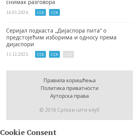
снимак разговора
16.01.2024.
ССК
ССК
Серијал подкаста „Дијаспора пита“ о
предстојећим изборима и односу према
дијаспори
11.12.2023.
ССК
ССК
ССК
Правила коришћења
Политика приватности
Ауторска права
© 2016 Српски сити клуб