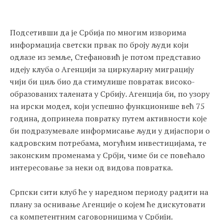
Подсетивши да је Србија по многим изворима
информација светски првак по броју људи који
одлазе из земље, Стефановић је потом представио
идеју клуба о Агенцији за циркуларну миграцију
чији би циљ био да стимулише повратак високо-
образованих талената у Србију. Агенција би, по узору
на ирски модел, који успешно функционише већ 75
година, допринела повратку путем активности које
би подразумевале информисање људи у дијаспори о
кадровским потребама, могућим инвестицијама, те
законским променама у Србји, чиме би се повећало
интересовање за неки од видова повратка.
Српски сити клуб ће у наредном периоду радити на
плану за оснивање Агенције о којем ће дискутовати
са компетентним саговорницима у Србији.