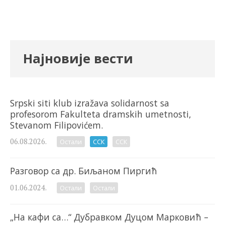
Најновије вести
Srpski siti klub izražava solidarnost sa
profesorom Fakulteta dramskih umetnosti,
Stevanom Filipovićem.
06.08.2026.
Остали
ССК
ССК
Разговор са др. Биљаном Пиргић
01.06.2024.
Остали
Остали
„На кафи са…“ Дубравком Дуцом Марковић –