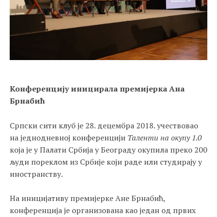
Конференцију иницирала премијерка Ана
Брнабић
Српски сити клуб је 28. децембра 2018. учествовао
на једнодневној конференцији
Таленти на окупу 1.0
која је у Палати Србија у Београду окупила преко 200
људи пореклом из Србије који раде или студирају у
иностранству.
На иницијативу премијерке Ане Брнабић,
конференција је организована као један од првих