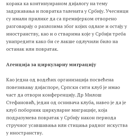
корака ка континуираном дијалогу на тему
задржавања и повратка талената у Србију. Учесници
су имали прилике да са премијерком отворено
разговарају о разлозима због којих одлазе и остају у
иностранству, као и о стварима које у Србији треба
унапредити како би се лакше одлучили било на
останак или повратак.
Агенција за циркуларну миграцију
Као једна од водећих организација посвећена
повезивању дијаспоре, Српски сити клуб је имао
част да отвори конференцију. Др Милош
Стефановић, један од оснивача клуба, навео је да је
клуб поборник циркуларне миграције, која
подразумева повратак у Србију након периода
стручног усавшавања или стицања радног искуства
у иностранству.