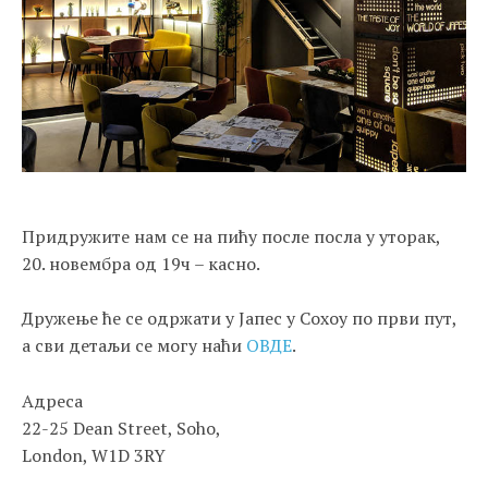
Придружите нам се на пићу после посла у уторак,
20. новембра од 19ч – касно.
Дружење ће се одржати у Јапес у Сохоу по први пут,
а сви детаљи се могу наћи
ОВДЕ
.
Адреса
22-25 Dean Street, Soho,
London, W1D 3RY