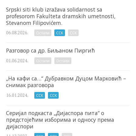
Srpski siti klub izražava solidarnost sa
profesorom Fakulteta dramskih umetnosti,
Stevanom Filipovićem.
06.08.2026.
Остали
ССК
ССК
Разговор са др. Биљаном Пиргић
01.06.2024.
Остали
Остали
„На кафи са…“ Дубравком Дуцом Марковић –
снимак разговора
16.01.2024.
ССК
ССК
Серијал подкаста „Дијаспора пита“ о
предстојећим изборима и односу према
дијаспори